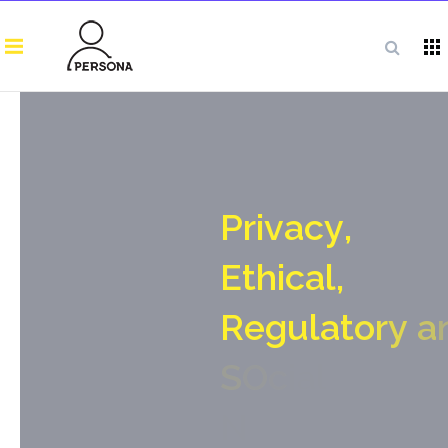
P
r
i
v
a
c
y
,
E
t
h
i
c
a
l
,
R
e
g
u
l
a
t
o
r
y
a
S
O
c
i
a
l
N
o
-