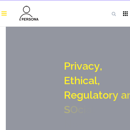
P
r
i
v
a
c
y
,
E
t
h
i
c
a
l
,
R
e
g
u
l
a
t
o
r
y
a
S
O
c
i
a
l
N
o
-
g
a
t